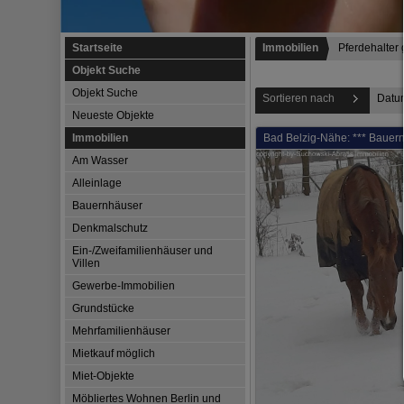
Startseite
Immobilien
Pferdehalter
Objekt Suche
Objekt Suche
Sortieren nach
Datu
Neueste Objekte
Immobilien
Bad Belzig-Nähe: *** Bauern
Am Wasser
Alleinlage
Bauernhäuser
Denkmalschutz
Ein-/Zweifamilienhäuser und
Villen
Gewerbe-Immobilien
Grundstücke
Mehrfamilienhäuser
Mietkauf möglich
Miet-Objekte
Möbliertes Wohnen Berlin und