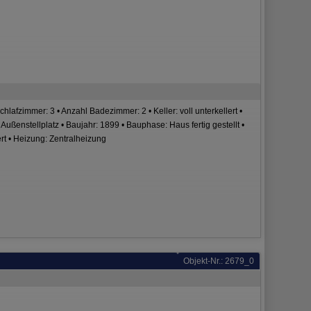
afzimmer: 3 • Anzahl Badezimmer: 2 • Keller: voll unterkellert •
 Außenstellplatz • Baujahr: 1899 • Bauphase: Haus fertig gestellt •
rt • Heizung: Zentralheizung
Objekt-Nr.: 2679_0