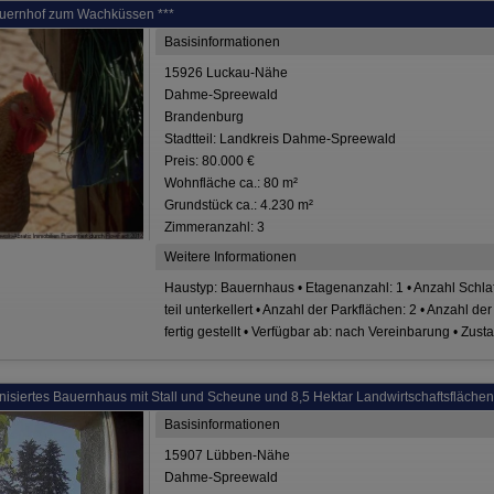
auernhof zum Wachküssen ***
Basisinformationen
15926 Luckau-Nähe
Dahme-Spreewald
Brandenburg
Stadtteil: Landkreis Dahme-Spreewald
Preis: 80.000 €
Wohnfläche ca.: 80 m²
Grundstück ca.: 4.230 m²
Zimmeranzahl: 3
Weitere Informationen
Haustyp: Bauernhaus • Etagenanzahl: 1 • Anzahl Schlaf
teil unterkellert • Anzahl der Parkflächen: 2 • Anzahl d
fertig gestellt • Verfügbar ab: nach Vereinbarung • Zus
siertes Bauernhaus mit Stall und Scheune und 8,5 Hektar Landwirtschaftsflächen
Basisinformationen
15907 Lübben-Nähe
Dahme-Spreewald