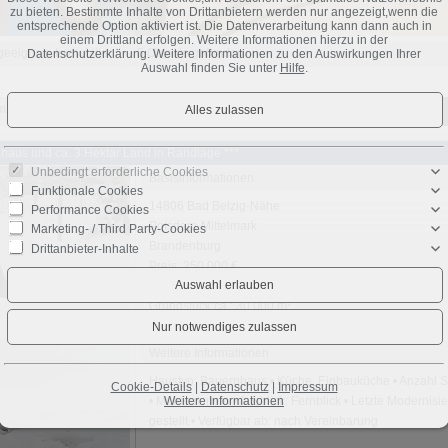
zu bieten. Bestimmte Inhalte von Drittanbietern werden nur angezeigt,wenn die
entsprechende Option aktiviert ist. Die Datenverarbeitung kann dann auch in
einem Drittland erfolgen. Weitere Informationen hierzu in der
 geeignete Immobilien
5 Objekte gefunden
Datenschutzerklärung. Weitere Informationen zu den Auswirkungen Ihrer
Auswahl finden Sie unter
Hilfe
.
m
Preis
PLZ
Ort
Objekt-Nr.
haus und ca. 3 Hektar Land in Randlage ***
Unbedingt erforderliche Cookies
Basisinformationen
Funktionale Cookies
14806 Bad Belzig-Nähe
Performance Cookies
Potsdam-Mittelmark
Marketing- / Third Party-Cookies
Brandenburg
Drittanbieter-Inhalte
Preis: 250.000 €
Wohnfläche ca.: 110 m²
Grundstück ca.: 30.000 m²
Zimmeranzahl: 3
Weitere Informationen
Haustyp: Bauernhaus • Küche: Einbauküche • Anzahl S
Cookie-Details
|
Datenschutz
|
Impressum
Weitere Informationen
• Möbliert: nein • Ausblick: Fernblick • Letzte Moderni
gestellt • Verfügbar ab: nach Vereinbarung