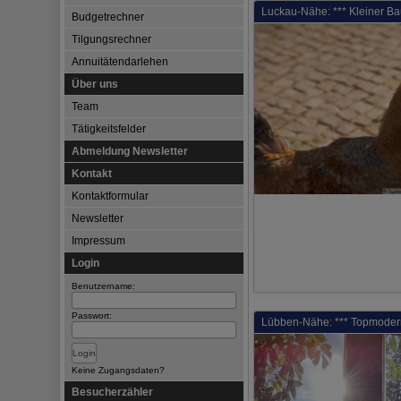
Luckau-Nähe: *** Kleiner B
Budgetrechner
Tilgungsrechner
Annuitätendarlehen
Über uns
Team
Tätigkeitsfelder
Abmeldung Newsletter
Kontakt
Kontaktformular
Newsletter
Impressum
Login
Benutzername:
Passwort:
Lübben-Nähe: *** Topmoderni
Keine Zugangsdaten?
Besucherzähler