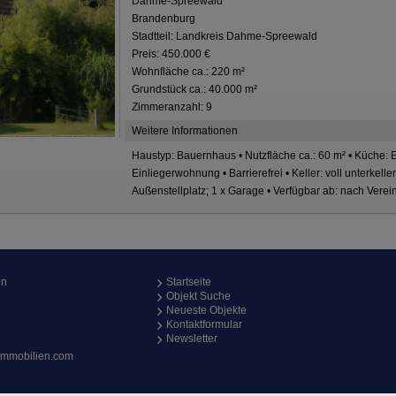
Dahme-Spreewald
Brandenburg
Stadtteil: Landkreis Dahme-Spreewald
Preis: 450.000 €
Wohnfläche ca.: 220 m²
Grundstück ca.: 40.000 m²
Zimmeranzahl: 9
Weitere Informationen
Haustyp: Bauernhaus • Nutzfläche ca.: 60 m² • Küche: 
Einliegerwohnung • Barrierefrei • Keller: voll unterkelle
Außenstellplatz; 1 x Garage • Verfügbar ab: nach Vere
en
Startseite
Objekt Suche
Neueste Objekte
Kontaktformular
Newsletter
immobilien.com