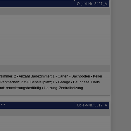
Objekt-Nr.: 3427_A
zimmer: 2 • Anzahl Badezimmer: 1 • Garten • Dachboden • Keller:
er Parkflächen: 2 x Außenstellplatz; 1 x Garage • Bauphase: Haus
tand: renovierungsbedürftig • Heizung: Zentralheizung
 ***
Objekt-Nr.: 3517_A