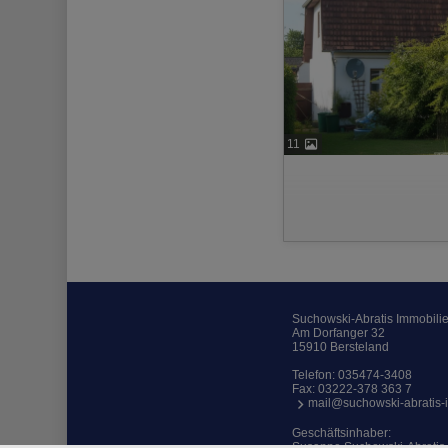
11
Suchowski-Abratis Immobili
Am Dorfanger 32
15910 Bersteland
Telefon:
035474-3408
Fax: 03222-378 363 7
mail@suchowski-abratis-
Geschäftsinhaber:
Susanne Suchowski-Abratis